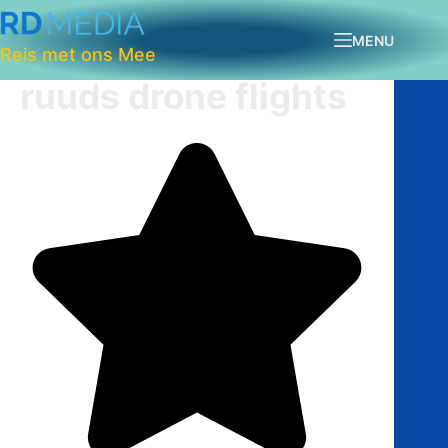
MENU
Reis met ons Mee
ruuds drone flights